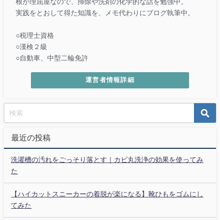
根が理屈屋なので、掃除や洗剤の化学的な話を勉強中。
実践をとおして得た知識を、メモ代わりにブログ執筆中。
○税理士資格
○漢検２級
○自動車、中型二輪免許
運営者情報詳細
最近の投稿
洗濯槽の汚れをごっそり落とす｜カビ丸洗浄の効果を使ってみ
た
【ハイカットスニーカーの着脱が楽になる】靴ひもをゴムにし
てみた