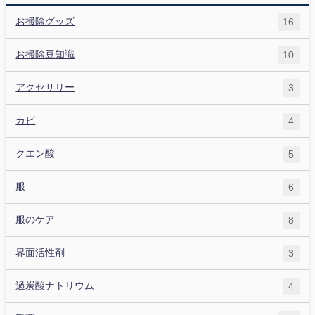
お掃除グッズ
16
お掃除豆知識
10
アクセサリー
3
カビ
4
クエン酸
5
服
6
服のケア
8
界面活性剤
3
過炭酸ナトリウム
4