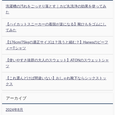
洗濯槽の汚れをごっそり落とす｜カビ丸洗浄の効果を使ってみ
た
【ハイカットスニーカーの着脱が楽になる】靴ひもをゴムにし
てみた
【176cm/75kgの適正サイズは？洗うと縮む？】Hanesのビーフ
ィーTシャツ
【使いやすさ抜群の大人のスウェット】ATONのスウェットシャ
ツ
【これ選んどけば間違いない】おしゃれ靴下ならシックストッ
クス
アーカイブ
2024年8月