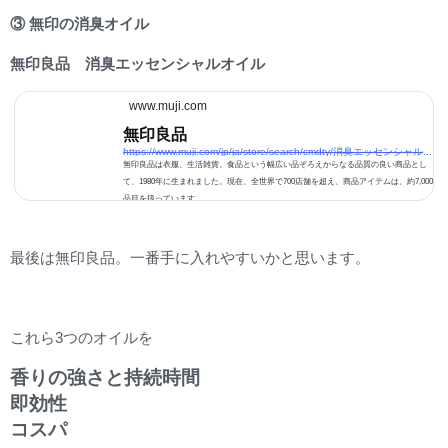
③ 無印の消臭オイル
無印良品 消臭エッセンシャルオイル
www.muji.com
無印良品
https://www.muji.com/jp/ja/store/search/cmdty/消臭エッセンシャルオイル?secid=all
無印良品は衣服、生活雑貨、食品という幅広い品ぞろえからなる品質の良い商品とし
て、1980年に生まれました。現在、全世界で700店舗を超え、商品アイテムは、約7,000
品目を扱っています。
最後は無印良品。一番手に入れやすいかと思います。
これら3つのオイルを
香りの強さと持続時間
即効性
コスパ