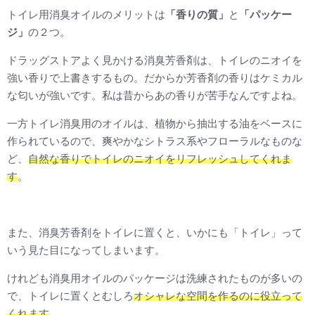
トイレ用消臭オイルのメリットは
「香りの質」
と
「パッケー
ジ」
の２つ。
ドラッグストアよく見かける消臭芳香剤は、トイレのニオイを
強い香りで上書きするもの。だからか芳香剤の香りはケミカル
な匂いが強いです。私は昔からあの香りが苦手なんですよね。
一方トイレ消臭用のオイルは、植物から抽出する油をベースに
作られているので、爽やかなシトラス系やフローラルなものな
ど、
自然な香りでトイレのニオイをリフレッシュしてくれま
す
。
また、消臭芳香剤をトイレに置くと、いかにも「トイレ」って
いう見た目になってしまいます。
けれども消臭用オイルのパッケージは洗練されたものが多いの
で、トイレに置くとむしろ
オシャレな空間を作るのに役立って
くれます
。